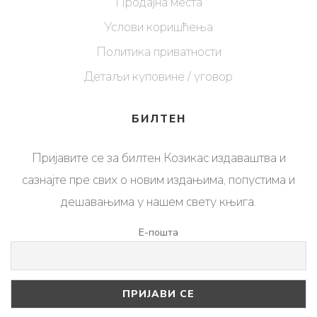
Продајна места
Услови коришћења
Политика приватности
Детаљи куповине / уговор
БИЛТЕН
Пријавите се за билтен Козикас издаваштва и
сазнајте пре свих о новим издањима, попустима и
дешавањима у нашем свету књига.
Е-пошта