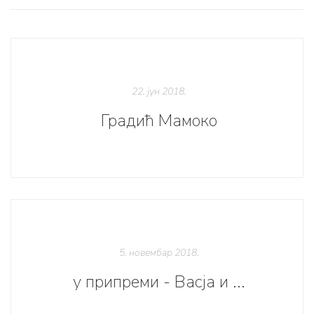
22. јун 2018.
Градић Мамоко
5. новембар 2018.
у припреми - Васја и ...