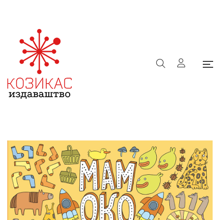
Новости
Почетна
/
Чланци
/
Новости
/
Мамоко Бројеви
Мамоко Бројеви
Козикас
22. јун 2018.
Новости