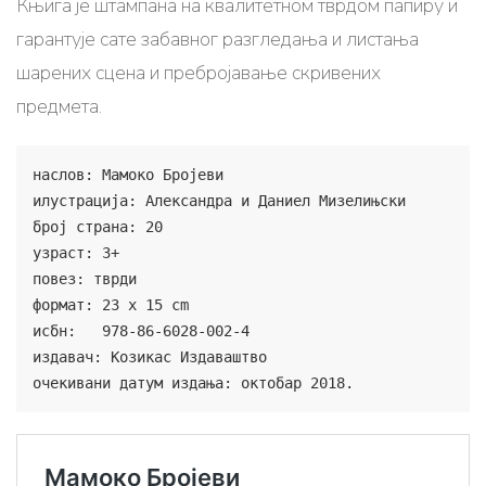
Књига је штампана на квалитетном тврдом папиру и
гарантује сате забавног разгледања и листања
шарених сцена и пребројавање скривених
предмета.
наслов: Мамоко Бројеви

илустрација: Александра и Даниел Мизелињски

број страна: 20

узраст: 3+

повез: тврди

формат: 23 x 15 cm

исбн:   978-86-6028-002-4

издавач: Козикас Издаваштво

очекивани датум издања: октобар 2018.