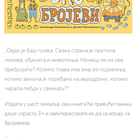
„Овде је баш гужва. Свака страна је препуна
ликова, објеката и животиња. Можеш ли их све
пребројати? Колико глава има змај из подземља,
колико авиона је поређано на аеродрому, колико
чарапа лебди у свемиру?
“
Издата у шест земаља, ова књига ће привући пажњу
деце узраста 3+ и заинтересовати их да се играју са
бројевима.