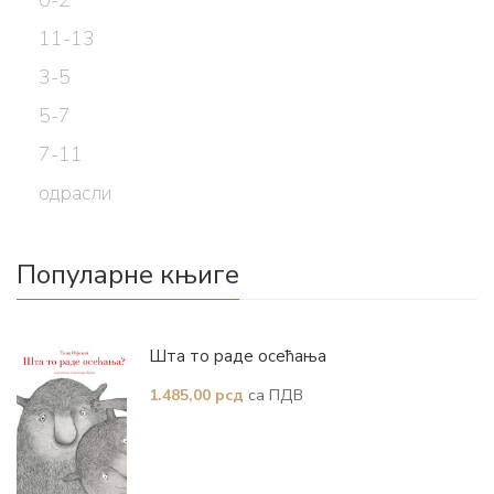
11-13
3-5
5-7
7-11
одрасли
Популарне књиге
Шта то раде осећања
са ПДВ
1.485,00
рсд