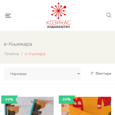
е-Књижара
Почетна
/
е-Књижара
Филтери
-30%
-30%