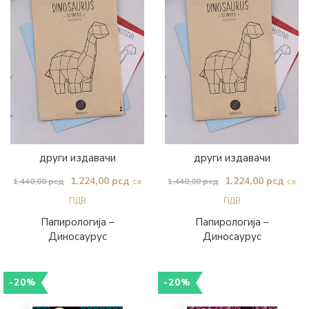
други издавачи
други издавачи
Оригинална
Тренутна
Оригинална
Трен
1.224,00
рсд
1.224,00
рсд
1.440,00
рсд
1.440,00
рсд
са
са
цена
цена
цена
цена
ПДВ
ПДВ
је
је:
је
је:
Папирологија –
Папирологија –
Диносаурус
Диносаурус
била:
1.224,00 рсд.
била:
1.224
1.440,00 рсд.
1.440,00 рсд.
-20%
-20%