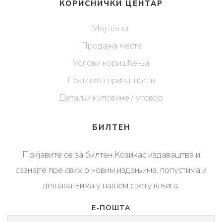
КОРИСНИЧКИ ЦЕНТАР
Мој налог
Продајна места
Услови коришћења
Политика приватности
Детаљи куповине / уговор
БИЛТЕН
Пријавите се за билтен Козикас издаваштва и
сазнајте пре свих о новим издањима, попустима и
дешавањима у нашем свету књига.
Е-ПОШТА