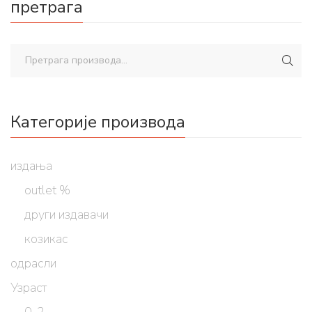
претрага
Категорије производа
издања
outlet %
други издавачи
козикас
одрасли
Узраст
0-2