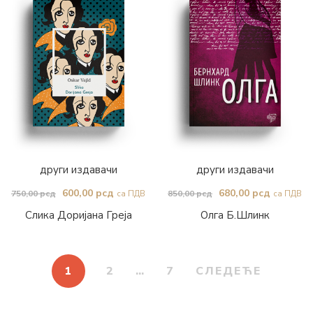
други издавачи
други издавачи
Оригинална
Тренутна
Оригинална
Тренутн
600,00
рсд
680,00
рсд
750,00
рсд
850,00
рсд
са ПДВ
са ПДВ
цена
цена
цена
цена
Слика Доријана Греја
Олга Б.Шлинк
је
је:
је
је:
била:
600,00 рсд.
била:
680,00 р
1
2
…
7
СЛЕДЕЋЕ
750,00 рсд.
850,00 рсд.