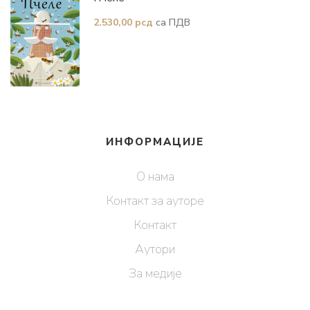
са ПДВ
2.530,00
рсд
ИНФОРМАЦИЈЕ
О нама
Контакт за ауторе
Контакт
Аутори
За медије