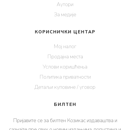
Аутори
За медије
КОРИСНИЧКИ ЦЕНТАР
Мој налог
Продајна места
Услови коришћења
Политика приватности
Детаљи куповине / уговор
БИЛТЕН
Пријавите се за билтен Козикас издаваштва и
сазнајте пре свих о новим издањима, попустима и