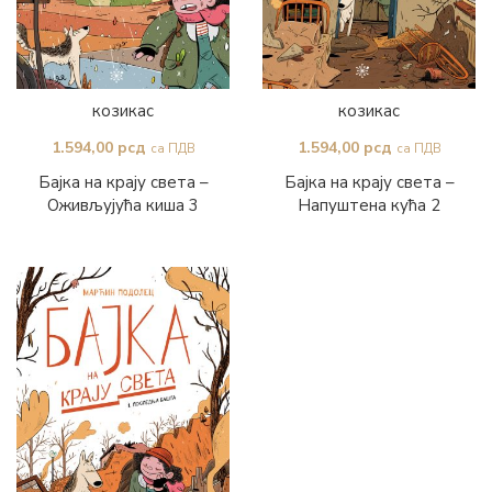
козикас
козикас
1.594,00
рсд
1.594,00
рсд
са ПДВ
са ПДВ
Бајка на крају света –
Бајка на крају света –
Оживљујућа киша 3
Напуштена кућа 2