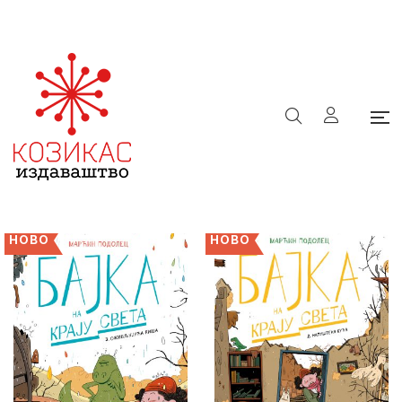
68
Почетна
/
е-Књижара
/
68
Филтери
НОВО
НОВО