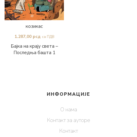
козикас
1.287,00
рсд
са ПДВ
Бајка на крају света –
Последња башта 1
ИНФОРМАЦИЈЕ
О нама
Контакт за ауторе
Контакт