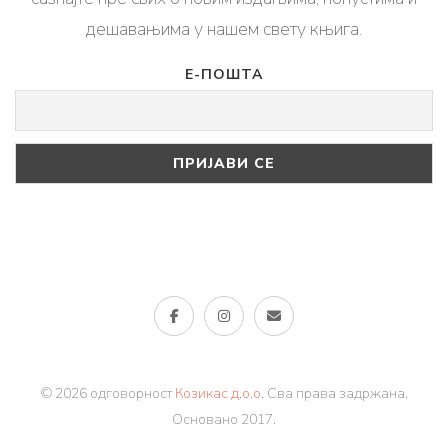
дешавањима у нашем свету књига.
Е-ПОШТА
© 2026 одговорност
Козикас д.о.о.
Сва права задржана.
Основано 2017.