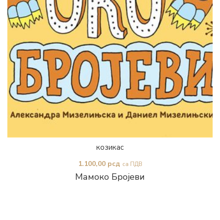
козикас
1.100,00
рсд
са ПДВ
Мамоко Бројеви