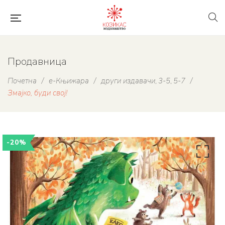
Продавница
Почетна
/
е-Књижара
/
други издавачи
3-5
5-7
/
,
,
Змајко, буди свој!
-20%