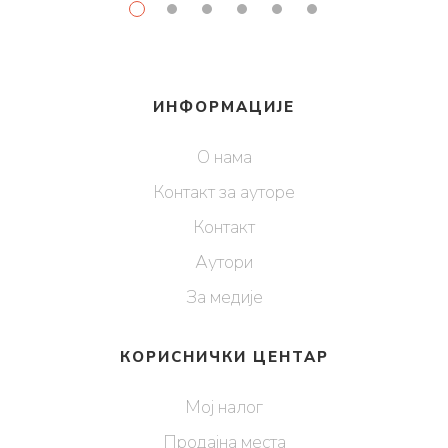
ИНФОРМАЦИЈЕ
О нама
Контакт за ауторе
Контакт
Аутори
За медије
КОРИСНИЧКИ ЦЕНТАР
Мој налог
Продајна места