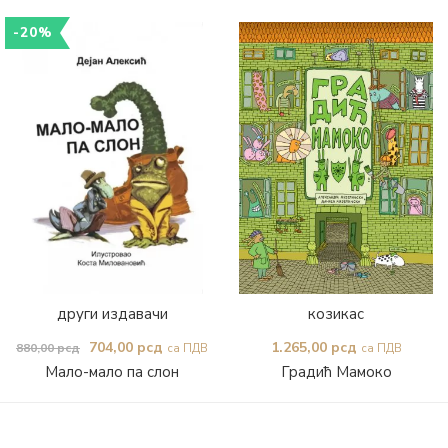
-20%
други издавачи
козикас
Оригинална
Тренутна
704,00
рсд
1.265,00
рсд
880,00
рсд
са ПДВ
са ПДВ
Мало-мало па слон
Градић Мамоко
цена
цена
је
је:
била:
704,00 рсд.