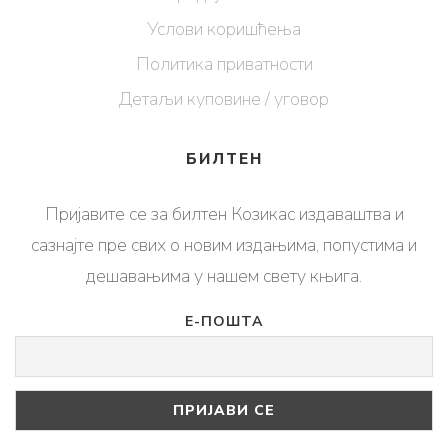
Услови коришћења
Политика приватности
Детаљи куповине / уговор
БИЛТЕН
Пријавите се за билтен Козикас издаваштва и
сазнајте пре свих о новим издањима, попустима и
дешавањима у нашем свету књига.
Е-ПОШТА