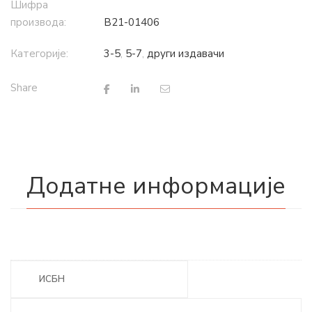
Шифра
производа:
B21-01406
Категорије:
3-5
,
5-7
,
други издавачи
Share
Додатне информације
ИСБН