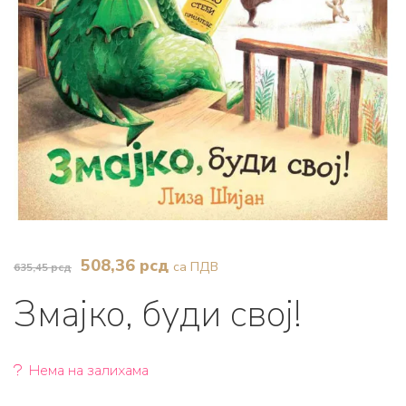
Оригинална
Тренутна
508,36
рсд
са ПДВ
635,45
рсд
цена
цена
Змајко, буди свој!
је
је:
била:
508,36 рсд.
635,45 рсд.
Нема на залихама