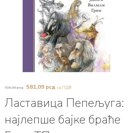
Оригинална
Тренутна
581,09
рсд
са ПДВ
726,36
рсд
цена
цена
Ластавица Пепељуга:
је
је:
била:
581,09 рсд.
најлепше бајке браће
726,36 рсд.