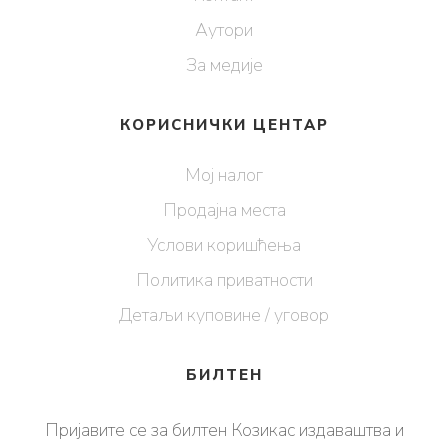
Аутори
За медије
КОРИСНИЧКИ ЦЕНТАР
Мој налог
Продајна места
Услови коришћења
Политика приватности
Детаљи куповине / уговор
БИЛТЕН
Пријавите се за билтен Козикас издаваштва и