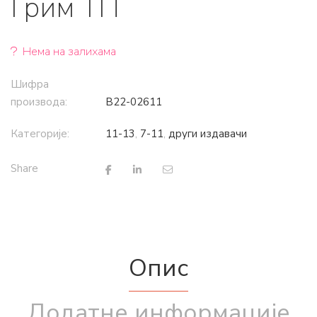
Грим ТП
Нема на залихама
Шифра
производа:
B22-02611
Категорије:
11-13
,
7-11
,
други издавачи
Share
Опис
Додатне информације