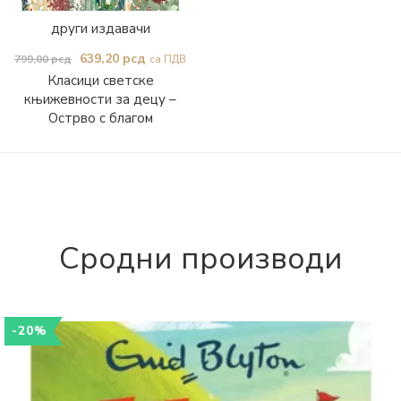
други издавачи
Оригинална
Тренутна
639,20
рсд
799,00
рсд
са ПДВ
Класици светске
цена
цена
књижевности за децу –
је
је:
Острво с благом
била:
639,20 рсд.
799,00 рсд.
Сродни производи
-20%