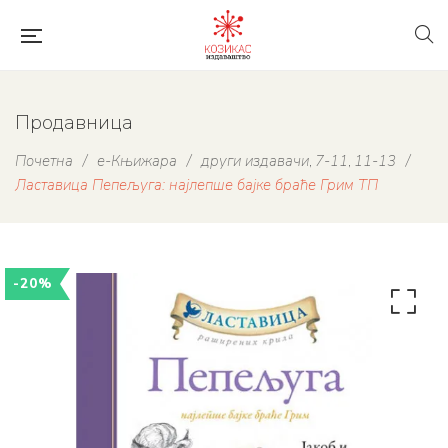
Продавница
Почетна
/
е-Књижара
/
други издавачи
7-11
11-13
/
,
,
Ластавица Пепељуга: најлепше бајке браће Грим ТП
-20%