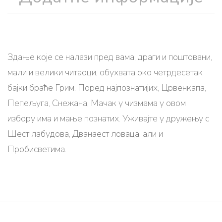
Здање које се налази пред вама, драги и поштовани,
мали и велики читаоци, обухвата око четрдесетак
бајки браће Грим. Поред најпознатијих, Црвенкапа,
Пепељуга, Снежана, Мачак у чизмама у овом
избору има и мање познатих. Уживајте у дружењу с
Шест лабудова, Дванаест ловаца, али и
Пробисветима.