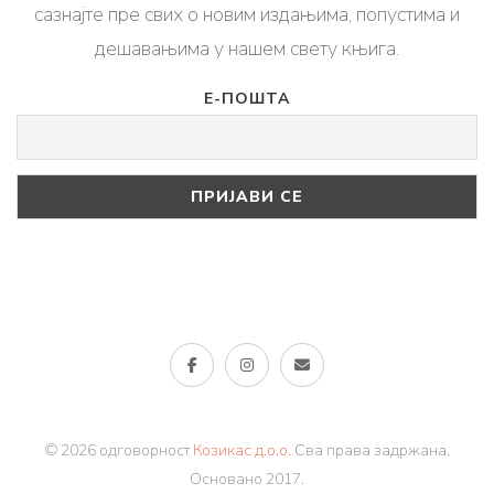
сазнајте пре свих о новим издањима, попустима и
дешавањима у нашем свету књига.
Е-ПОШТА
© 2026 одговорност
Козикас д.о.о.
Сва права задржана.
Основано 2017.