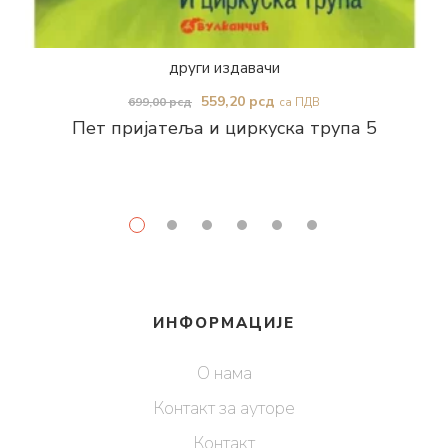
други издавачи
Оригинална
Тренутна
559,20
рсд
699,00
рсд
са ПДВ
Пет пријатеља и циркуска трупа 5
цена
цена
је
је:
била:
559,20 рсд.
699,00 рсд.
ИНФОРМАЦИЈЕ
О нама
Контакт за ауторе
Контакт