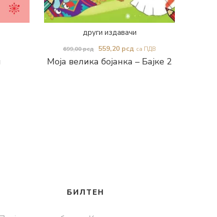
други издавачи
Оригинална
Тренутна
559,20
рсд
699,00
рсд
са ПДВ
и
Моја велика бојанка – Бајке 2
цена
цена
је
је:
била:
559,20 рсд.
699,00 рсд.
БИЛТЕН