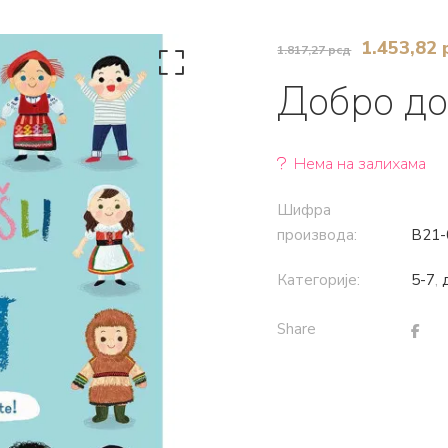
Оригинал
1.453,82
1.817,27
рсд
цена
Добро до
је
била:
1.817,27 
Нема на залихама
Шифра
производа:
B21-
Категорије:
5-7
,
Share