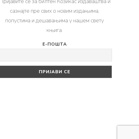
Пријавите се за билтен Козикас издаваштва и
сазнајте пре свих о новим издањима,
попустима и дешавањима у нашем свету
књига.
Е-ПОШТА