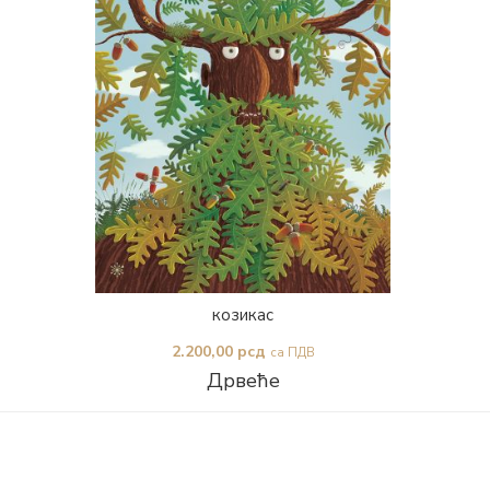
козикас
2.200,00
рсд
са ПДВ
Дрвеће