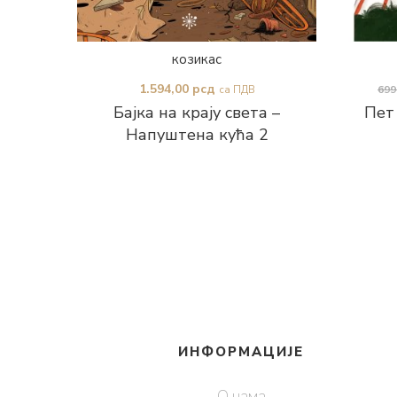
козикас
1.594,00
рсд
699
са ПДВ
Бајка на крају света –
Пет
Напуштена кућа 2
ИНФОРМАЦИЈЕ
О нама