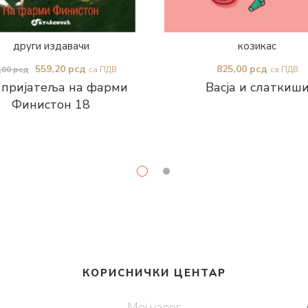
други издавачи
козикас
Оригинална
Тренутна
559,20
рсд
825,00
рсд
,00
рсд
са ПДВ
са ПДВ
 пријатеља на фарми
Васја и слаткиш
цена
цена
Финистон 18
је
је:
била:
559,20 рсд.
699,00 рсд.
КОРИСНИЧКИ ЦЕНТАР
Мој налог