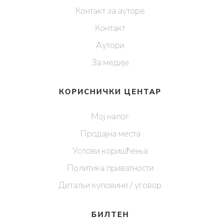
Контакт за ауторе
Контакт
Аутори
За медије
КОРИСНИЧКИ ЦЕНТАР
Мој налог
Продајна места
Услови коришћења
Политика приватности
Детаљи куповине / уговор
БИЛТЕН