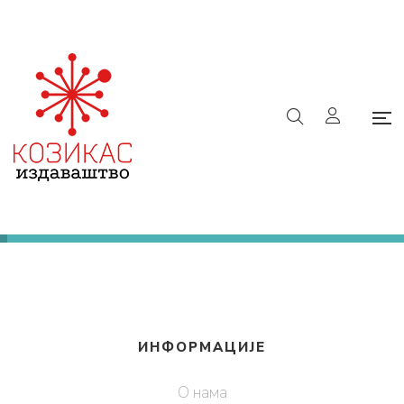
9788662811103
Почетна
/
е-Књижара
/
9788662811103
Ниједан производ не одговара изабраним
критеријумима.
ИНФОРМАЦИЈЕ
О нама