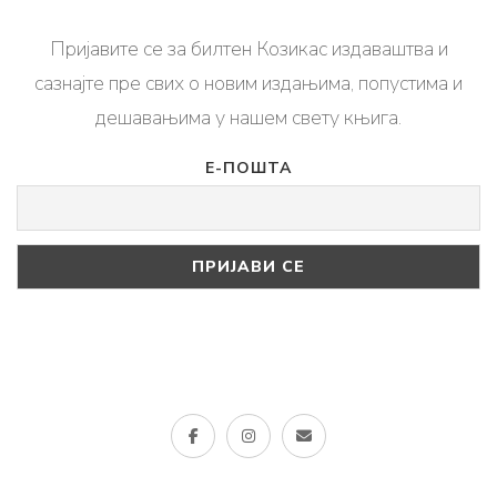
Пријавите се за билтен Козикас издаваштва и
сазнајте пре свих о новим издањима, попустима и
дешавањима у нашем свету књига.
Е-ПОШТА