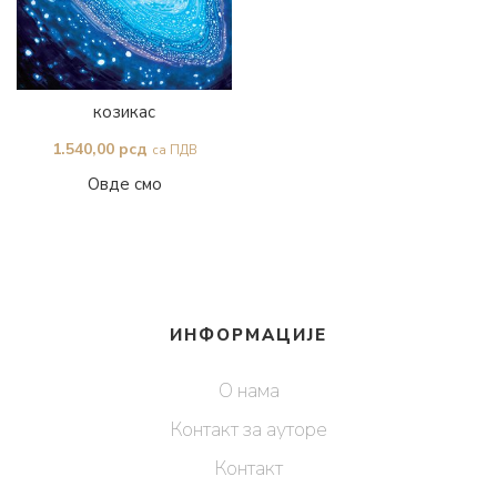
козикас
1.540,00
рсд
са ПДВ
Овде смо
ИНФОРМАЦИЈЕ
О нама
Контакт за ауторе
Контакт