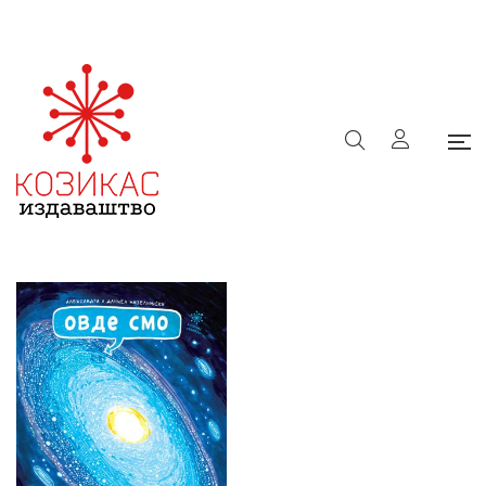
9788660280093
Почетна
/
е-Књижара
/
9788660280093
Филтери