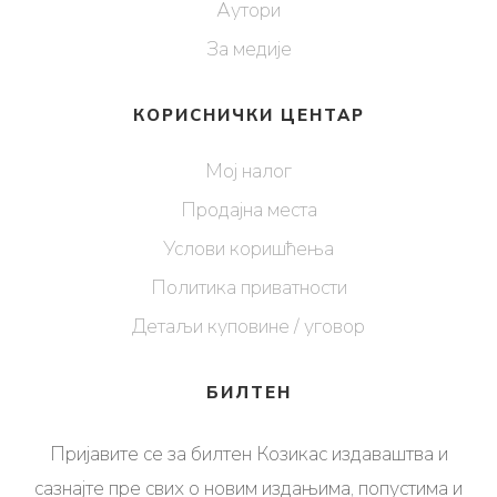
Аутори
За медије
КОРИСНИЧКИ ЦЕНТАР
Мој налог
Продајна места
Услови коришћења
Политика приватности
Детаљи куповине / уговор
БИЛТЕН
Пријавите се за билтен Козикас издаваштва и
сазнајте пре свих о новим издањима, попустима и