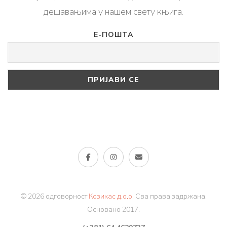
дешавањима у нашем свету књига.
Е-ПОШТА
© 2026 одговорност
Козикас д.о.о.
Сва права задржана.
Основано 2017.