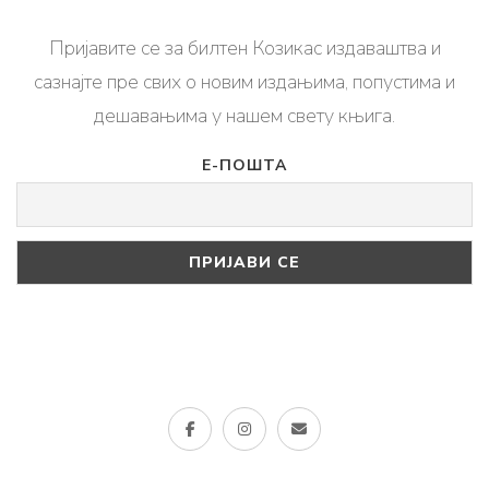
Пријавите се за билтен Козикас издаваштва и
сазнајте пре свих о новим издањима, попустима и
дешавањима у нашем свету књига.
Е-ПОШТА