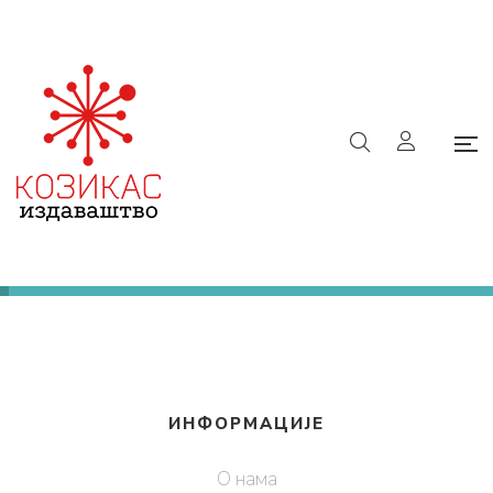
9788610039740
Почетна
/
е-Књижара
/
9788610039740
Ниједан производ не одговара изабраним
критеријумима.
ИНФОРМАЦИЈЕ
О нама