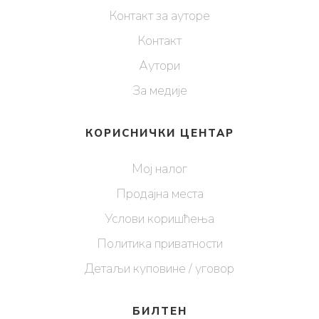
Контакт за ауторе
Контакт
Аутори
За медије
КОРИСНИЧКИ ЦЕНТАР
Мој налог
Продајна места
Услови коришћења
Политика приватности
Детаљи куповине / уговор
БИЛТЕН