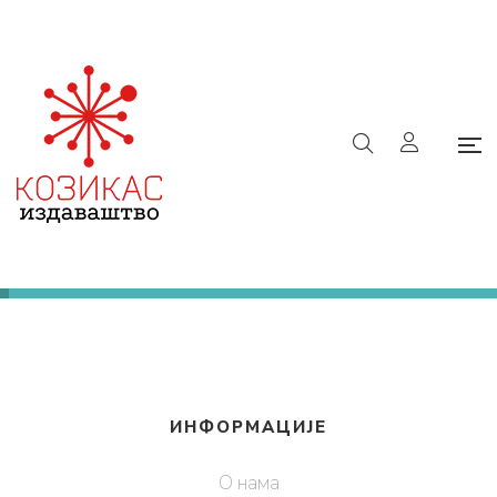
9788610022858
Почетна
/
е-Књижара
/
9788610022858
Ниједан производ не одговара изабраним
критеријумима.
ИНФОРМАЦИЈЕ
О нама