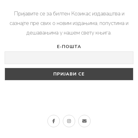
Пријавите се за билтен Козикас издаваштва и
сазнајте пре свих о новим издањима, попустима и
дешавањима у нашем свету књига.
Е-ПОШТА