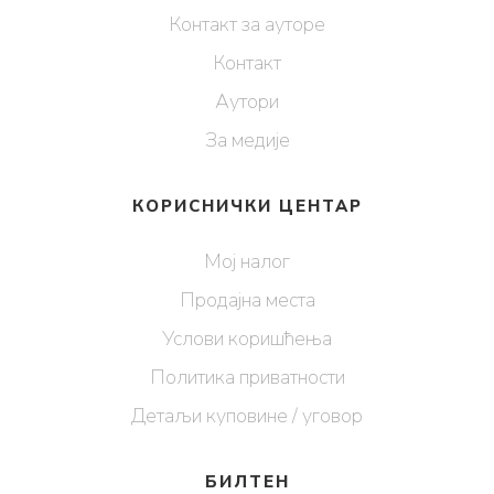
Контакт за ауторе
Контакт
Аутори
За медије
КОРИСНИЧКИ ЦЕНТАР
Мој налог
Продајна места
Услови коришћења
Политика приватности
Детаљи куповине / уговор
БИЛТЕН